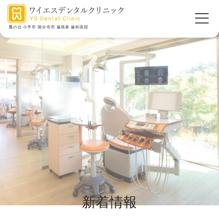
鷹の台 小平市 国分寺市 歯医者 歯科医院
新着情報