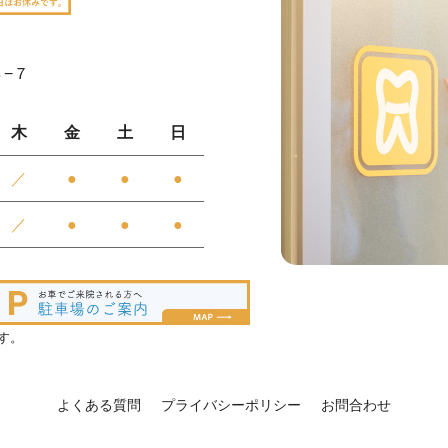
８−７
木
金
土
日
／
●
●
●
／
●
●
●
す。
よくある質問
プライバシーポリシー
お問合わせ