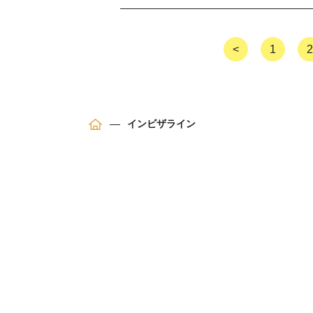
<
1
インビザライン
ホ
ー
ム