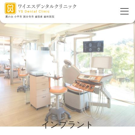
鷹の台 小平市 国分寺市 歯医者 歯科医院
インプラント