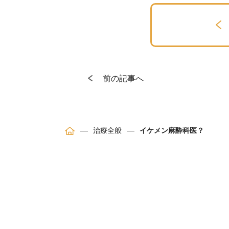
前の記事へ
治療全般
イケメン麻酔科医？
ホ
ー
ム