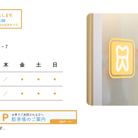
８−７
木
金
土
日
／
●
●
●
／
●
●
●
す。