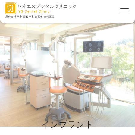
鷹の台 小平市 国分寺市 歯医者 歯科医院
インプラント