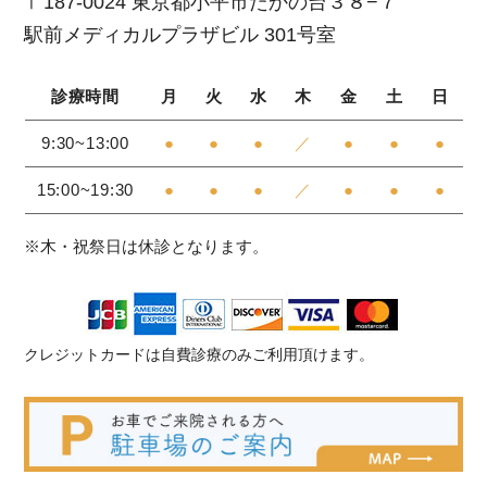
〒187-0024 東京都小平市たかの台３８−７
駅前メディカルプラザビル 301号室
診療時間
月
火
水
木
金
土
日
9:30~13:00
●
●
●
／
●
●
●
15:00~19:30
●
●
●
／
●
●
●
※木・祝祭日は休診となります。
クレジットカードは自費診療のみご利用頂けます。