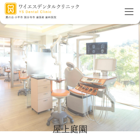
鷹の台 小平市 国分寺市 歯医者 歯科医院
屋上庭園