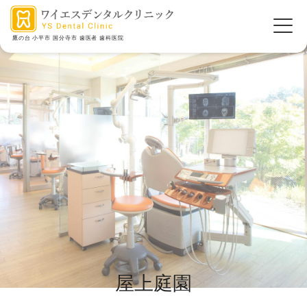
鷹の台 小平市 国分寺市 歯医者 歯科医院
屋上庭園