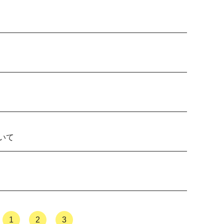
いて
1
2
3