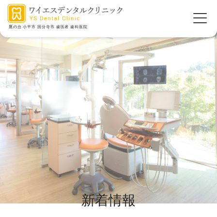
鷹の台 小平市 国分寺市 歯医者 歯科医院
新着情報