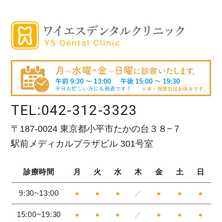
TEL:
042-312-3323
〒187-0024 東京都小平市たかの台３８−７
駅前メディカルプラザビル 301号室
診療時間
月
火
水
木
金
土
日
9:30~13:00
●
●
●
／
●
●
●
15:00~19:30
●
●
●
／
●
●
●