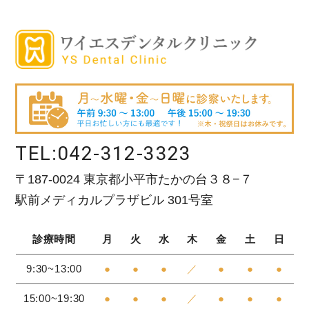
TEL:
042-312-3323
〒187-0024 東京都小平市たかの台３８−７
駅前メディカルプラザビル 301号室
診療時間
月
火
水
木
金
土
日
9:30~13:00
●
●
●
／
●
●
●
15:00~19:30
●
●
●
／
●
●
●