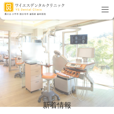
鷹の台 小平市 国分寺市 歯医者 歯科医院
新着情報