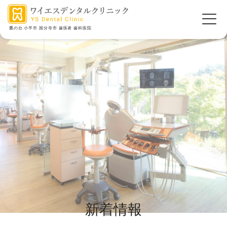
鷹の台 小平市 国分寺市 歯医者 歯科医院
新着情報